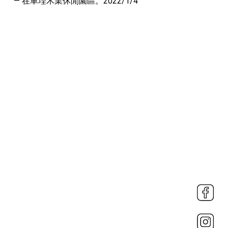
— 在車埕木業休閒園區。2022/1/4