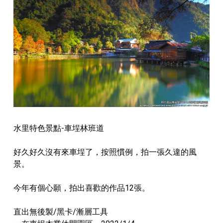
水里特色景點-車埕林班道
好久好久沒有來車埕了，按照慣例，拍一張久違的風
景。
今年有個心願，拍出喜歡的作品12張。
直出無後製/黑卡/漸層工具